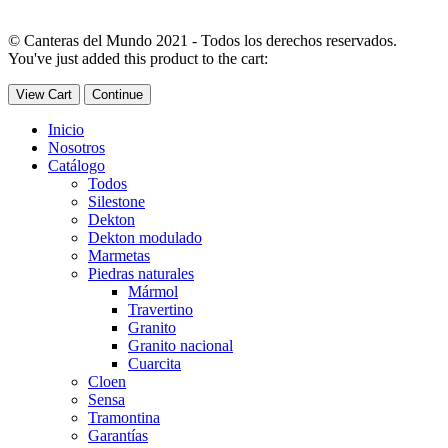
© Canteras del Mundo 2021 - Todos los derechos reservados.
You've just added this product to the cart:
View Cart
Continue
Inicio
Nosotros
Catálogo
Todos
Silestone
Dekton
Dekton modulado
Marmetas
Piedras naturales
Mármol
Travertino
Granito
Granito nacional
Cuarcita
Cloen
Sensa
Tramontina
Garantías