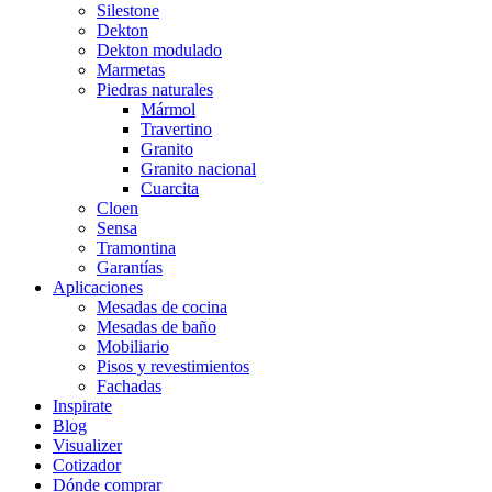
Silestone
Dekton
Dekton modulado
Marmetas
Piedras naturales
Mármol
Travertino
Granito
Granito nacional
Cuarcita
Cloen
Sensa
Tramontina
Garantías
Aplicaciones
Mesadas de cocina
Mesadas de baño
Mobiliario
Pisos y revestimientos
Fachadas
Inspirate
Blog
Visualizer
Cotizador
Dónde comprar