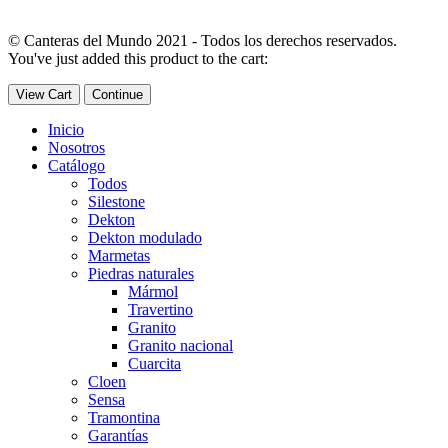
© Canteras del Mundo 2021 - Todos los derechos reservados.
You've just added this product to the cart:
View Cart
Continue
Inicio
Nosotros
Catálogo
Todos
Silestone
Dekton
Dekton modulado
Marmetas
Piedras naturales
Mármol
Travertino
Granito
Granito nacional
Cuarcita
Cloen
Sensa
Tramontina
Garantías