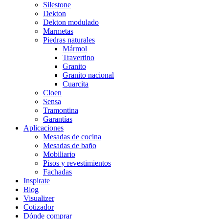
Silestone
Dekton
Dekton modulado
Marmetas
Piedras naturales
Mármol
Travertino
Granito
Granito nacional
Cuarcita
Cloen
Sensa
Tramontina
Garantías
Aplicaciones
Mesadas de cocina
Mesadas de baño
Mobiliario
Pisos y revestimientos
Fachadas
Inspirate
Blog
Visualizer
Cotizador
Dónde comprar