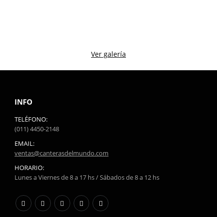
Ver galería
INFO
TELÉFONO:
(011) 4450-2148
EMAIL:
ventas@canterasdelmundo.com
HORARIO:
Lunes a Viernes de 8 a 17 hs / Sábados de 8 a 12 hs