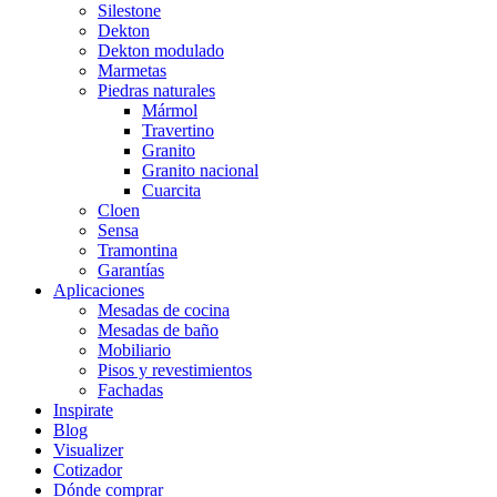
Silestone
Dekton
Dekton modulado
Marmetas
Piedras naturales
Mármol
Travertino
Granito
Granito nacional
Cuarcita
Cloen
Sensa
Tramontina
Garantías
Aplicaciones
Mesadas de cocina
Mesadas de baño
Mobiliario
Pisos y revestimientos
Fachadas
Inspirate
Blog
Visualizer
Cotizador
Dónde comprar