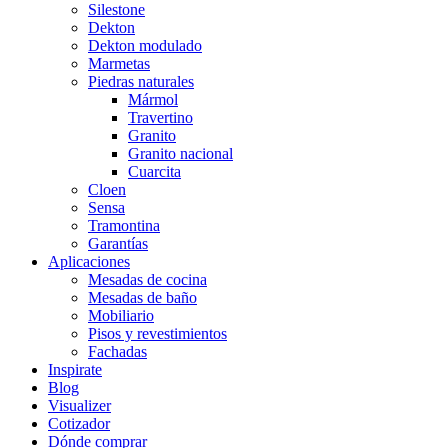
Silestone
Dekton
Dekton modulado
Marmetas
Piedras naturales
Mármol
Travertino
Granito
Granito nacional
Cuarcita
Cloen
Sensa
Tramontina
Garantías
Aplicaciones
Mesadas de cocina
Mesadas de baño
Mobiliario
Pisos y revestimientos
Fachadas
Inspirate
Blog
Visualizer
Cotizador
Dónde comprar