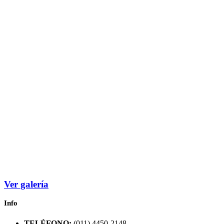
Ver galería
Info
TELÉFONO:
(011) 4450-2148