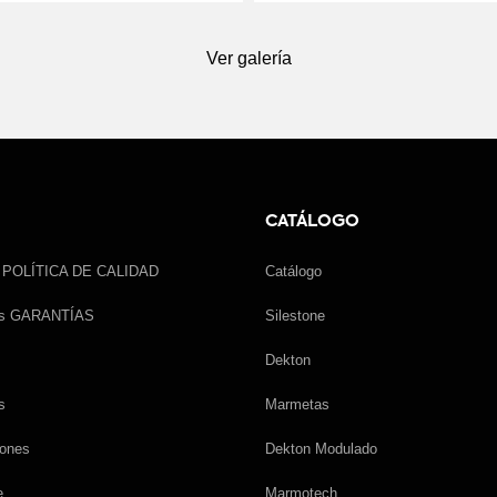
Ver galería
CATÁLOGO
a POLÍTICA DE CALIDAD
Catálogo
as GARANTÍAS
Silestone
Dekton
s
Marmetas
iones
Dekton Modulado
e
Marmotech