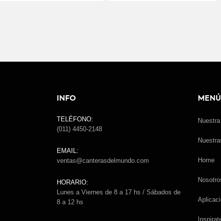
INFO
MENÚ
TELÉFONO:
Nuestr
(011) 4450-2148
Nuestr
EMAIL:
Home
ventas@canterasdelmundo.com
Nosotro
HORARIO:
Lunes a Viernes de 8 a 17 hs / Sábados de
Aplicac
8 a 12 hs
Inspirat