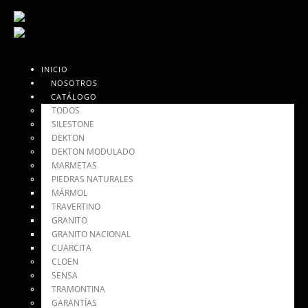
INICIO
NOSOTROS
CATÁLOGO
TODOS
SILESTONE
DEKTON
DEKTON MODULADO
MARMETAS
PIEDRAS NATURALES
MÁRMOL
TRAVERTINO
GRANITO
GRANITO NACIONAL
CUARCITA
CLOEN
SENSA
TRAMONTINA
GARANTÍAS