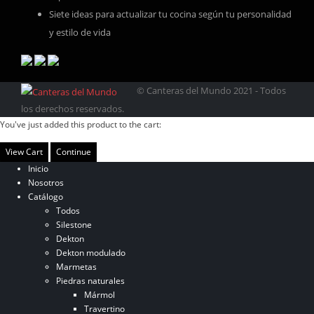
Siete ideas para actualizar tu cocina según tu personalidad
y estilo de vida
© Canteras del Mundo 2021 - Todos
los derechos reservados.
You've just added this product to the cart:
View Cart
Continue
Inicio
Nosotros
Catálogo
Todos
Silestone
Dekton
Dekton modulado
Marmetas
Piedras naturales
Mármol
Travertino