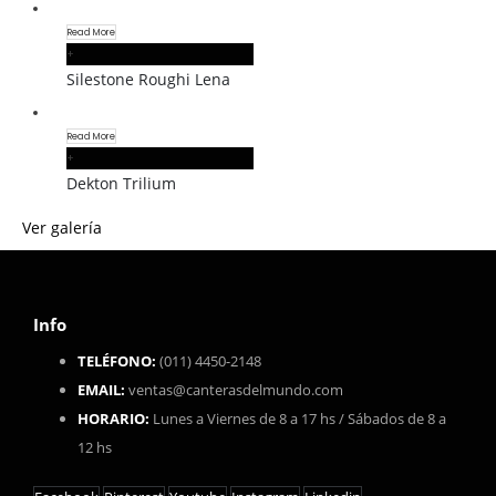
Read More
+
Silestone Roughi Lena
Read More
+
Dekton Trilium
Ver galería
Info
TELÉFONO:
(011) 4450-2148
EMAIL:
ventas@canterasdelmundo.com
HORARIO:
Lunes a Viernes de 8 a 17 hs / Sábados de 8 a
12 hs