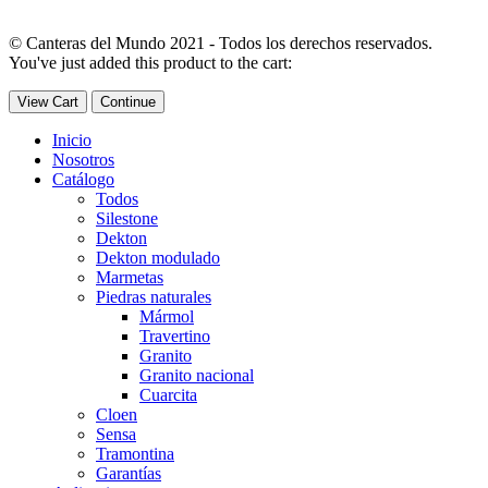
© Canteras del Mundo 2021 - Todos los derechos reservados.
You've just added this product to the cart:
View Cart
Continue
Inicio
Nosotros
Catálogo
Todos
Silestone
Dekton
Dekton modulado
Marmetas
Piedras naturales
Mármol
Travertino
Granito
Granito nacional
Cuarcita
Cloen
Sensa
Tramontina
Garantías