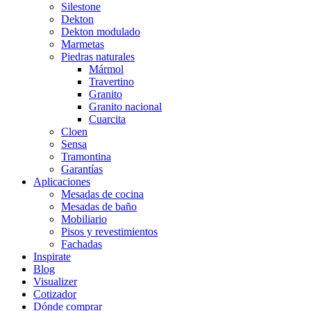
Silestone
Dekton
Dekton modulado
Marmetas
Piedras naturales
Mármol
Travertino
Granito
Granito nacional
Cuarcita
Cloen
Sensa
Tramontina
Garantías
Aplicaciones
Mesadas de cocina
Mesadas de baño
Mobiliario
Pisos y revestimientos
Fachadas
Inspirate
Blog
Visualizer
Cotizador
Dónde comprar