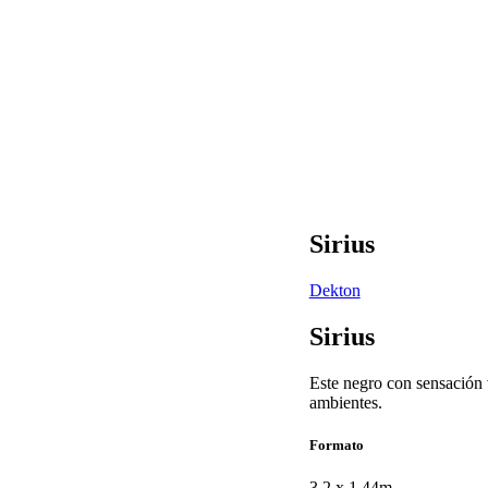
Sirius
Dekton
Sirius
Este negro con sensación v
ambientes.
Formato
3.2 x 1.44m