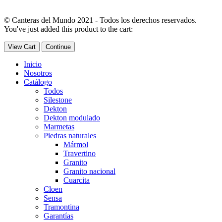
© Canteras del Mundo 2021 - Todos los derechos reservados.
You've just added this product to the cart:
View Cart
Continue
Inicio
Nosotros
Catálogo
Todos
Silestone
Dekton
Dekton modulado
Marmetas
Piedras naturales
Mármol
Travertino
Granito
Granito nacional
Cuarcita
Cloen
Sensa
Tramontina
Garantías