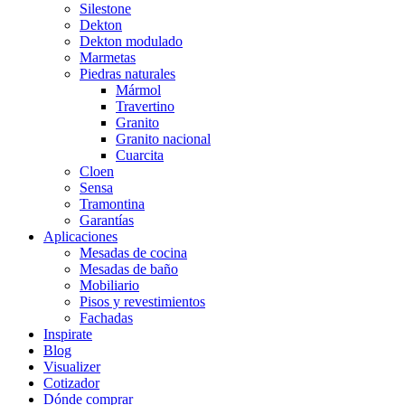
Silestone
Dekton
Dekton modulado
Marmetas
Piedras naturales
Mármol
Travertino
Granito
Granito nacional
Cuarcita
Cloen
Sensa
Tramontina
Garantías
Aplicaciones
Mesadas de cocina
Mesadas de baño
Mobiliario
Pisos y revestimientos
Fachadas
Inspirate
Blog
Visualizer
Cotizador
Dónde comprar