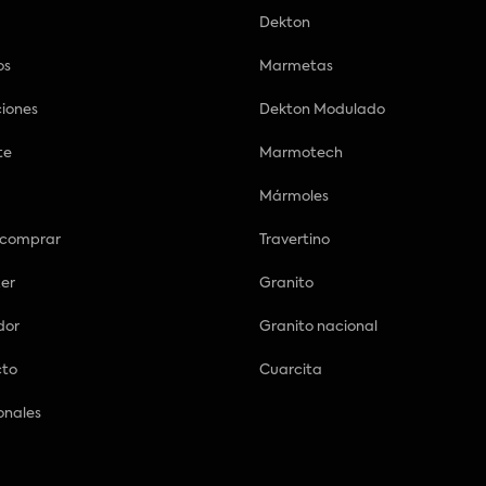
Dekton
os
Marmetas
ciones
Dekton Modulado
te
Marmotech
Mármoles
 comprar
Travertino
zer
Granito
dor
Granito nacional
cto
Cuarcita
onales