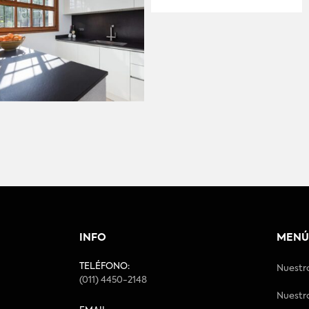
INFO
MENÚ
TELÉFONO:
Nuestr
(011) 4450-2148
Nuestr