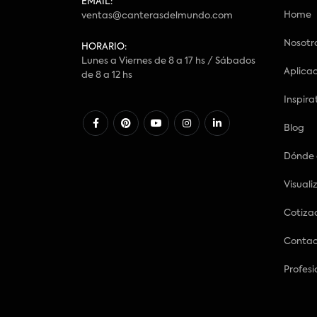
EMAIL:
Home
ventas@canterasdelmundo.com
Nosotr
HORARIO:
Lunes a Viernes de 8 a 17 hs / Sábados
Aplica
de 8 a 12 hs
Inspira
Blog
Dónde
Visuali
Cotiza
Conta
Profesi