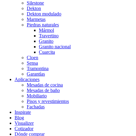
Silestone
Dekton
Dekton modulado
Marmetas
Piedras naturales
Mármol
Travertino
Granito
Granito nacional
Cuarcita
Cloen
Sensa
Tramontina
Garantías
Aplicaciones
Mesadas de cocina
Mesadas de baño
Mobiliario
Pisos y revestimientos
Fachadas
Inspirate
Blog
Visualizer
Cotizador
Dónde comprar