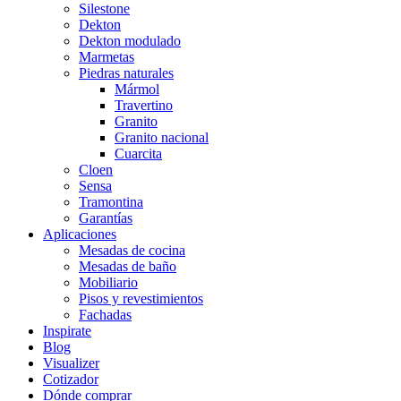
Silestone
Dekton
Dekton modulado
Marmetas
Piedras naturales
Mármol
Travertino
Granito
Granito nacional
Cuarcita
Cloen
Sensa
Tramontina
Garantías
Aplicaciones
Mesadas de cocina
Mesadas de baño
Mobiliario
Pisos y revestimientos
Fachadas
Inspirate
Blog
Visualizer
Cotizador
Dónde comprar