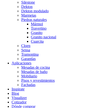
Silestone
Dekton
Dekton modulado
Marmetas
Piedras naturales
Mármol
Travertino
Granito
Granito nacional
Cuarcita
Cloen
Sensa
Tramontina
Garantías
Aplicaciones
Mesadas de cocina
Mesadas de baño
Mobiliario
Pisos y revestimientos
Fachadas
Inspirate
Blog
Visualizer
Cotizador
Dónde comprar