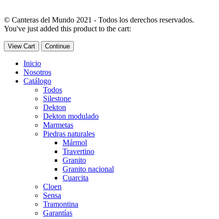
© Canteras del Mundo 2021 - Todos los derechos reservados.
You've just added this product to the cart:
View Cart
Continue
Inicio
Nosotros
Catálogo
Todos
Silestone
Dekton
Dekton modulado
Marmetas
Piedras naturales
Mármol
Travertino
Granito
Granito nacional
Cuarcita
Cloen
Sensa
Tramontina
Garantías