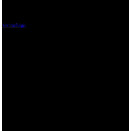
calidad, tenemos aquello que estás buscando para hacer realidad tu
proyecto. Descubrí el amplio abanico de productos que tenemos
para vos.
Ver catálogo