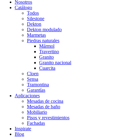
Nosotros
Catálogo
Todos
Silestone
Dekton
Dekton modulado
Marmetas
Piedras naturales
Mármol
Travertino
Granito
Granito nacional
Cuarcita
Cloen
Sensa
Tramontina
Garantías
Aplicaciones
Mesadas de cocina
Mesadas de baño
Mobiliario
Pisos y revestimientos
Fachadas
Inspirate
Blog