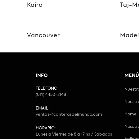
Kaira
Taj-M
Vancouver
Madei
INFO
MENÚ
TELÉFONO:
Nuestr
(011) 4450-2148
Nuestr
EMAIL:
Home
ventas@canterasdelmundo.com
Nosotr
HORARIO:
Lunes a Viernes de 8 a 17 hs / Sábados