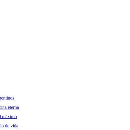
gentinos
cina eterna
 al máximo
ilo de vida