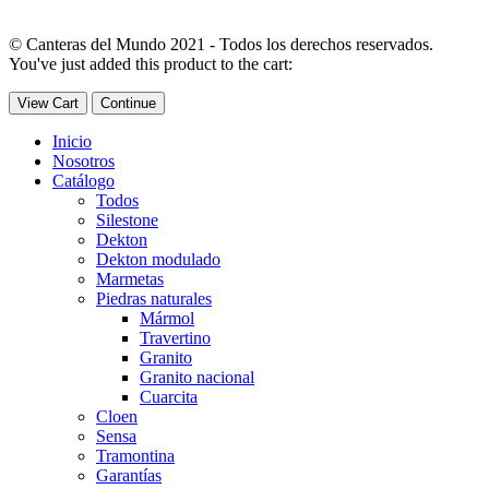
© Canteras del Mundo 2021 - Todos los derechos reservados.
You've just added this product to the cart:
View Cart
Continue
Inicio
Nosotros
Catálogo
Todos
Silestone
Dekton
Dekton modulado
Marmetas
Piedras naturales
Mármol
Travertino
Granito
Granito nacional
Cuarcita
Cloen
Sensa
Tramontina
Garantías