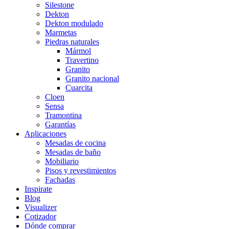
Silestone
Dekton
Dekton modulado
Marmetas
Piedras naturales
Mármol
Travertino
Granito
Granito nacional
Cuarcita
Cloen
Sensa
Tramontina
Garantías
Aplicaciones
Mesadas de cocina
Mesadas de baño
Mobiliario
Pisos y revestimientos
Fachadas
Inspirate
Blog
Visualizer
Cotizador
Dónde comprar