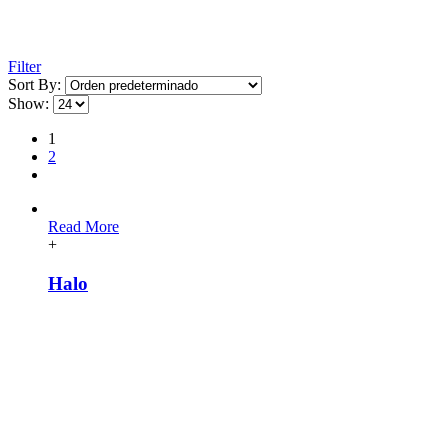
Filter
Sort By:
Show:
1
2
Read More
+
Halo