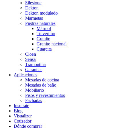
Silestone
Dekton
Dekton modulado
Marmetas
Piedras naturales
Mármol
Travertino
Granito
Granito nacional
Cuarcita
Cloen
Sensa
Tramontina
Garantías
Aplicaciones
Mesadas de cocina
Mesadas de baño
Mobiliario
Pisos y revestimientos
Fachadas
Inspirate
Blog
Visualizer
Cotizador
Dónde comprar