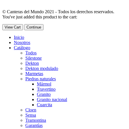
© Canteras del Mundo 2021 - Todos los derechos reservados.
You've just added this product to the cart:
View Cart
Continue
Inicio
Nosotros
Catálogo
Todos
Silestone
Dekton
Dekton modulado
Marmetas
Piedras naturales
Mármol
Travertino
Granito
Granito nacional
Cuarcita
Cloen
Sensa
Tramontina
Garantías