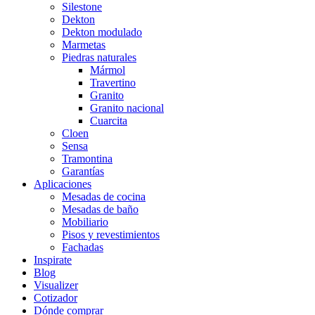
Silestone
Dekton
Dekton modulado
Marmetas
Piedras naturales
Mármol
Travertino
Granito
Granito nacional
Cuarcita
Cloen
Sensa
Tramontina
Garantías
Aplicaciones
Mesadas de cocina
Mesadas de baño
Mobiliario
Pisos y revestimientos
Fachadas
Inspirate
Blog
Visualizer
Cotizador
Dónde comprar