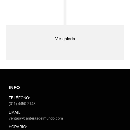
Ver galería
INFO
TELÉFONO:
(011) 4450-2148
EMAIL:
ventas@canterasdelmundo.com
HORARIO: