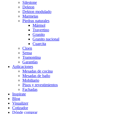
Silestone
Dekton
Dekton modulado
Marmetas
Piedras naturales
Mármol
Travertino
Granito
Granito nacional
Cuarcita
Cloen
Sensa
Tramontina
Garantías
Aplicaciones
Mesadas de cocina
Mesadas de baño
Mobiliario
Pisos y revestimientos
Fachadas
Inspirate
Blog
Visualizer
Cotizador
Dónde comprar