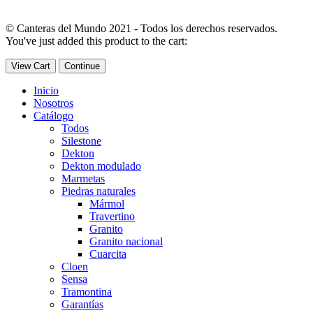
© Canteras del Mundo 2021 - Todos los derechos reservados.
You've just added this product to the cart:
View Cart
Continue
Inicio
Nosotros
Catálogo
Todos
Silestone
Dekton
Dekton modulado
Marmetas
Piedras naturales
Mármol
Travertino
Granito
Granito nacional
Cuarcita
Cloen
Sensa
Tramontina
Garantías