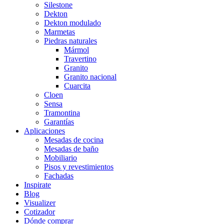
Silestone
Dekton
Dekton modulado
Marmetas
Piedras naturales
Mármol
Travertino
Granito
Granito nacional
Cuarcita
Cloen
Sensa
Tramontina
Garantías
Aplicaciones
Mesadas de cocina
Mesadas de baño
Mobiliario
Pisos y revestimientos
Fachadas
Inspirate
Blog
Visualizer
Cotizador
Dónde comprar