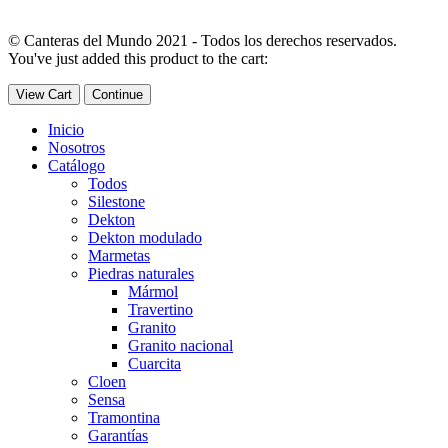
© Canteras del Mundo 2021 - Todos los derechos reservados.
You've just added this product to the cart:
View Cart
Continue
Inicio
Nosotros
Catálogo
Todos
Silestone
Dekton
Dekton modulado
Marmetas
Piedras naturales
Mármol
Travertino
Granito
Granito nacional
Cuarcita
Cloen
Sensa
Tramontina
Garantías