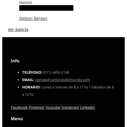
Read More
+
Dekton Bergen
Ver galería
Info
TELÉFONO:
(011) 4450-2148
EMAIL:
ventas@canterasdelmundo.com
HORARIO:
Lunes a Viernes de 8 a 17 hs / Sábados de 8
a 12 hs
Facebook
Pinterest
Youtube
Instagram
Linkedin
Menú