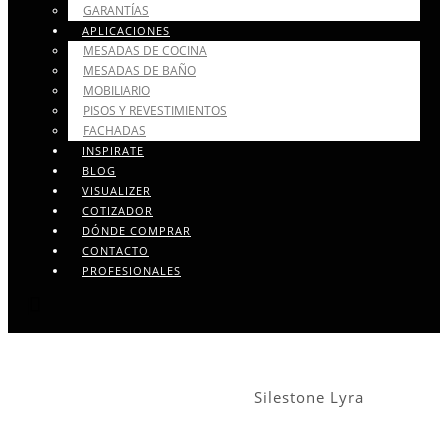
GARANTÍAS
APLICACIONES
MESADAS DE COCINA
MESADAS DE BAÑO
MOBILIARIO
PISOS Y REVESTIMIENTOS
FACHADAS
INSPIRATE
BLOG
VISUALIZER
COTIZADOR
DÓNDE COMPRAR
CONTACTO
PROFESIONALES
Silestone Lyra