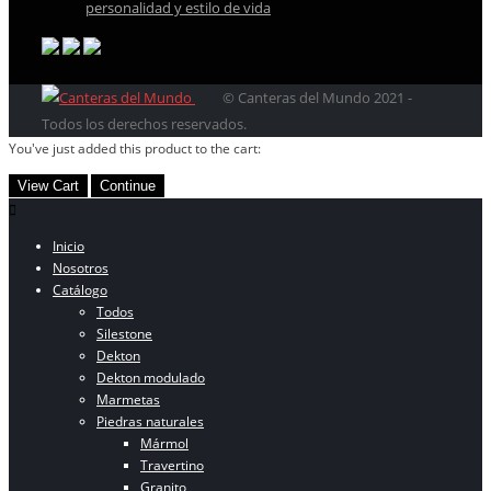
personalidad y estilo de vida
© Canteras del Mundo 2021 -
Todos los derechos reservados.
You've just added this product to the cart:
View Cart
Continue
Inicio
Nosotros
Catálogo
Todos
Silestone
Dekton
Dekton modulado
Marmetas
Piedras naturales
Mármol
Travertino
Granito