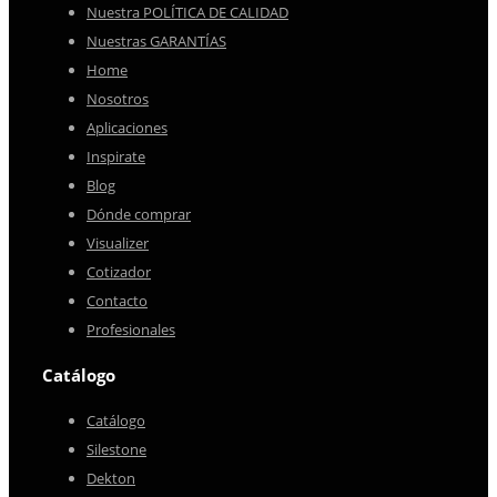
Nuestra POLÍTICA DE CALIDAD
Nuestras GARANTÍAS
Home
Nosotros
Aplicaciones
Inspirate
Blog
Dónde comprar
Visualizer
Cotizador
Contacto
Profesionales
Catálogo
Catálogo
Silestone
Dekton