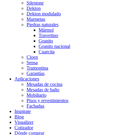
Silestone
Dekton
Dekton modulado
Marmetas
Piedras naturales
Mármol
Travertino
Granito
Granito nacional
Cuarcita
Cloen
Sensa
Tramontina
Garantías
Aplicaciones
Mesadas de cocina
Mesadas de baño
Mobiliario
Pisos y revestimientos
Fachadas
Inspirate
Blog
Visualizer
Cotizador
Dónde comprar