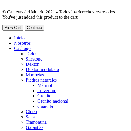
© Canteras del Mundo 2021 - Todos los derechos reservados.
You've just added this product to the cart:
View Cart
Continue
Inicio
Nosotros
Catálogo
Todos
Silestone
Dekton
Dekton modulado
Marmetas
Piedras naturales
Mármol
Travertino
Granito
Granito nacional
Cuarcita
Cloen
Sensa
Tramontina
Garantías