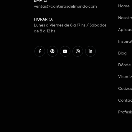
EMAIL:
Home
ventas@canterasdelmundo.com
Nosotr
HORARIO:
Lunes a Viernes de 8 a 17 hs / Sábados
Aplica
de 8 a 12 hs
Inspira
Blog
Dónde
Visuali
Cotiza
Conta
Profesi