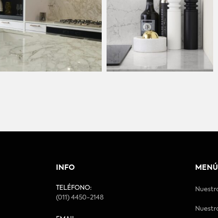
INFO
MENÚ
TELÉFONO:
Nuestr
(011) 4450-2148
Nuestr