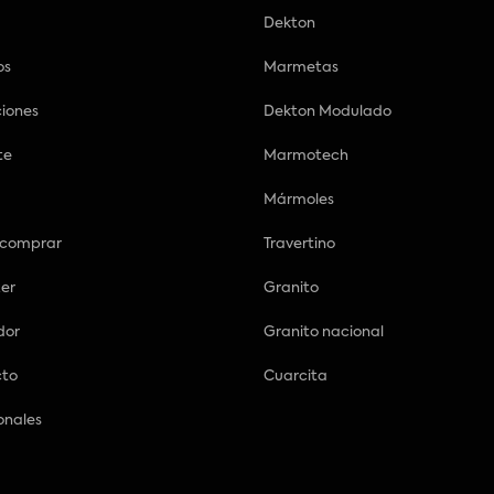
Dekton
os
Marmetas
ciones
Dekton Modulado
te
Marmotech
Mármoles
 comprar
Travertino
zer
Granito
dor
Granito nacional
cto
Cuarcita
onales