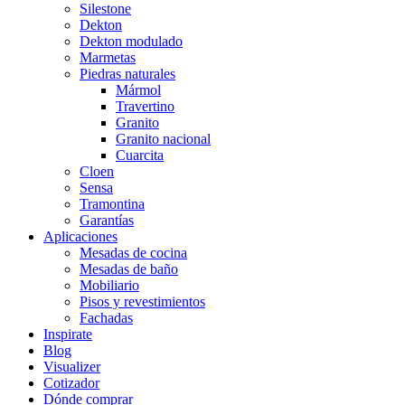
Silestone
Dekton
Dekton modulado
Marmetas
Piedras naturales
Mármol
Travertino
Granito
Granito nacional
Cuarcita
Cloen
Sensa
Tramontina
Garantías
Aplicaciones
Mesadas de cocina
Mesadas de baño
Mobiliario
Pisos y revestimientos
Fachadas
Inspirate
Blog
Visualizer
Cotizador
Dónde comprar