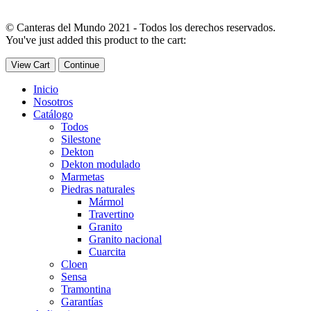
© Canteras del Mundo 2021 - Todos los derechos reservados.
You've just added this product to the cart:
View Cart
Continue
Inicio
Nosotros
Catálogo
Todos
Silestone
Dekton
Dekton modulado
Marmetas
Piedras naturales
Mármol
Travertino
Granito
Granito nacional
Cuarcita
Cloen
Sensa
Tramontina
Garantías