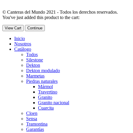
© Canteras del Mundo 2021 - Todos los derechos reservados.
You've just added this product to the cart:
View Cart
Continue
Inicio
Nosotros
Catálogo
Todos
Silestone
Dekton
Dekton modulado
Marmetas
Piedras naturales
Mármol
Travertino
Granito
Granito nacional
Cuarcita
Cloen
Sensa
Tramontina
Garantías