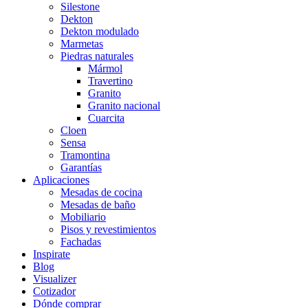
Silestone
Dekton
Dekton modulado
Marmetas
Piedras naturales
Mármol
Travertino
Granito
Granito nacional
Cuarcita
Cloen
Sensa
Tramontina
Garantías
Aplicaciones
Mesadas de cocina
Mesadas de baño
Mobiliario
Pisos y revestimientos
Fachadas
Inspirate
Blog
Visualizer
Cotizador
Dónde comprar