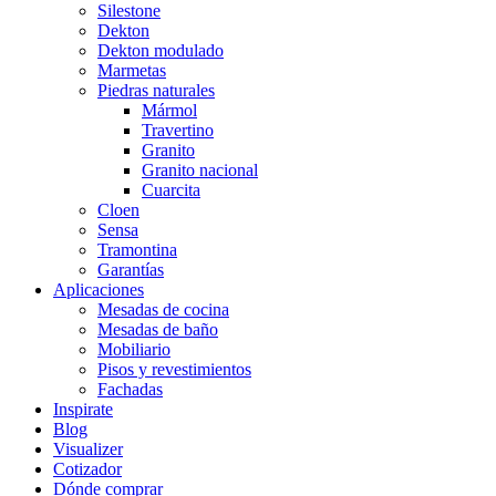
Silestone
Dekton
Dekton modulado
Marmetas
Piedras naturales
Mármol
Travertino
Granito
Granito nacional
Cuarcita
Cloen
Sensa
Tramontina
Garantías
Aplicaciones
Mesadas de cocina
Mesadas de baño
Mobiliario
Pisos y revestimientos
Fachadas
Inspirate
Blog
Visualizer
Cotizador
Dónde comprar