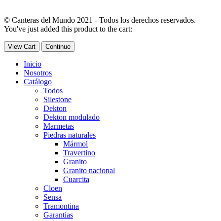
© Canteras del Mundo 2021 - Todos los derechos reservados.
You've just added this product to the cart:
View Cart
Continue
Inicio
Nosotros
Catálogo
Todos
Silestone
Dekton
Dekton modulado
Marmetas
Piedras naturales
Mármol
Travertino
Granito
Granito nacional
Cuarcita
Cloen
Sensa
Tramontina
Garantías