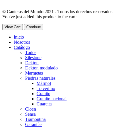
© Canteras del Mundo 2021 - Todos los derechos reservados.
You've just added this product to the cart:
View Cart
Continue
Inicio
Nosotros
Catálogo
Todos
Silestone
Dekton
Dekton modulado
Marmetas
Piedras naturales
Mármol
Travertino
Granito
Granito nacional
Cuarcita
Cloen
Sensa
Tramontina
Garantías