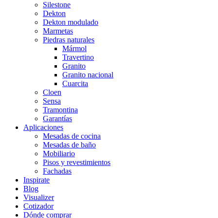
Silestone
Dekton
Dekton modulado
Marmetas
Piedras naturales
Mármol
Travertino
Granito
Granito nacional
Cuarcita
Cloen
Sensa
Tramontina
Garantías
Aplicaciones
Mesadas de cocina
Mesadas de baño
Mobiliario
Pisos y revestimientos
Fachadas
Inspirate
Blog
Visualizer
Cotizador
Dónde comprar