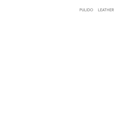
PULIDO
LEATHER
[vc_row][vc_column][vc_wp_text title="Colores relacionados"]