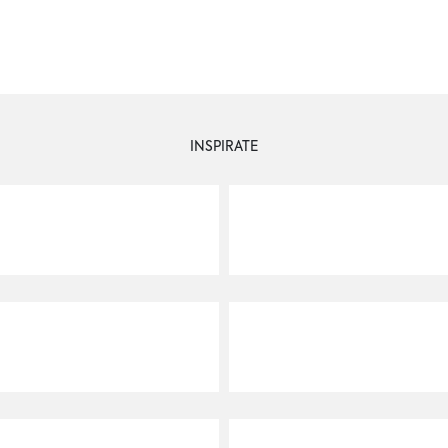
[/vc_wp_text][/vc_column][/vc_row]
INSPIRATE