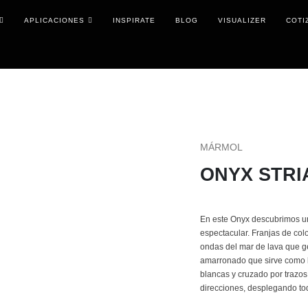
APLICACIONES
INSPIRATE
BLOG
VISUALIZER
COTI
MÁRMOL
ONYX STRI
En este Onyx descubrimos u
espectacular. Franjas de col
ondas del mar de lava que g
amarronado que sirve como ba
blancas y cruzado por trazo
direcciones, desplegando tod