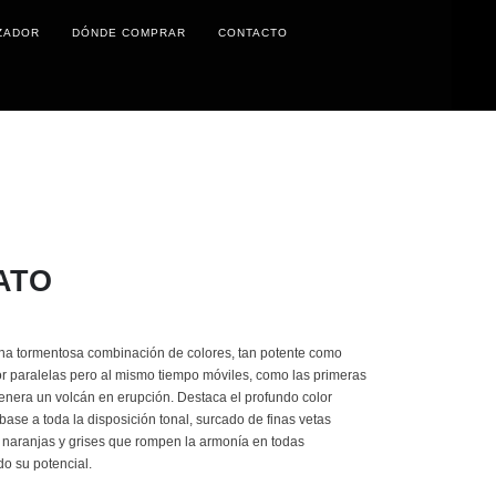
ZADOR
DÓNDE COMPRAR
CONTACTO
ATO
na tormentosa combinación de colores, tan potente como
or paralelas pero al mismo tiempo móviles, como las primeras
enera un volcán en erupción. Destaca el profundo color
se a toda la disposición tonal, surcado de finas vetas
s naranjas y grises que rompen la armonía en todas
o su potencial.