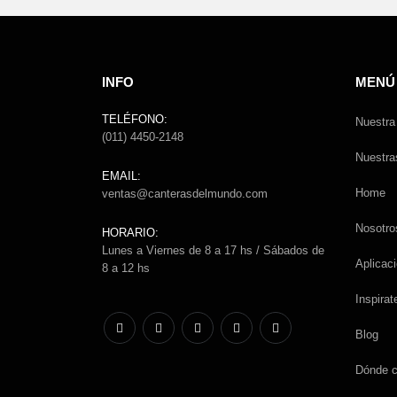
INFO
MENÚ
TELÉFONO:
Nuestr
(011) 4450-2148
Nuestr
EMAIL:
Home
ventas@canterasdelmundo.com
Nosotro
HORARIO:
Lunes a Viernes de 8 a 17 hs / Sábados de
Aplicac
8 a 12 hs
Inspirat
Blog
Dónde 