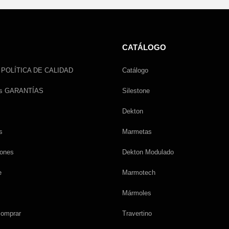
CATÁLOGO
a POLÍTICA DE CALIDAD
Catálogo
as GARANTÍAS
Silestone
Dekton
s
Marmetas
iones
Dekton Modulado
e
Marmotech
Mármoles
comprar
Travertino