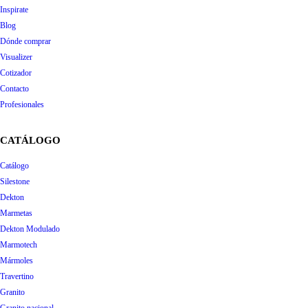
Inspirate
Blog
Dónde comprar
Visualizer
Cotizador
Contacto
Profesionales
CATÁLOGO
Catálogo
Silestone
Dekton
Marmetas
Dekton Modulado
Marmotech
Mármoles
Travertino
Granito