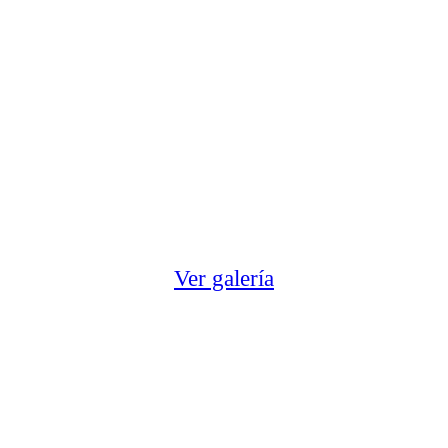
Ver galería
[vc_row][vc_column][vc_wp_text title="Colores relacionados"]