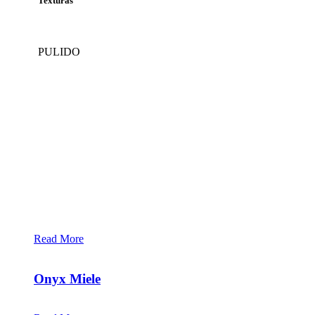
Texturas
PULIDO
[vc_row][vc_column][vc_wp_text title="Colores relacionados"]
Read More
+
Onyx Miele