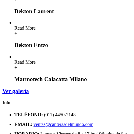
Dekton Laurent
Read More
+
Dekton Entzo
Read More
+
Marmotech Calacatta Milano
Ver galería
Info
TELÉFONO:
(011) 4450-2148
EMAIL:
ventas@canterasdelmundo.com
HORARIO:
Lunes a Viernes de 8 a 17 hs / Sábados de 8 a